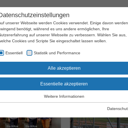
Datenschutzeinstellungen
Auf unserer Webseite werden Cookies verwendet. Einige davon werden
zwingend benötigt, während es uns andere ermöglichen, Ihre
Nutzererfahrung auf unserer Webseite zu verbessern. Wählen Sie aus,
welche Cookies und Scripte Sie eingeschaltet lassen wollen.
Arbeitssicherheit
Qualifizierung
Essentiell
Statistik und Performance
und Gesundheitsschutz
und Seminare
Alle akzeptieren
Essentielle akzeptieren
Weitere Informationen
Essentiell
Essentielle Cookies werden für grundlegende Funktionen der
Datenschut
Webseite benötigt. Dadurch wird gewährleistet, dass die Webseite
einwandfrei funktioniert.