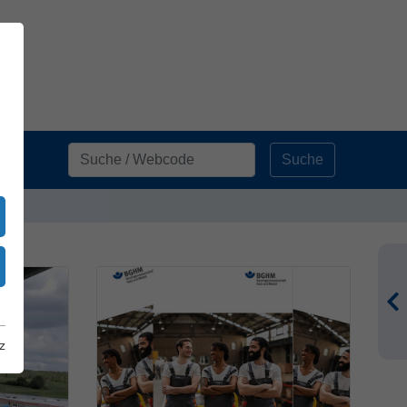
Suche
z