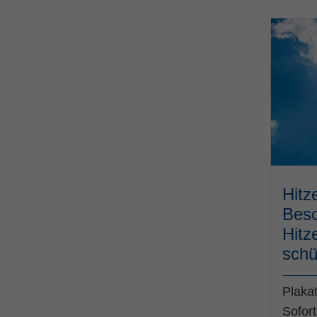
Hitz
Besc
Hitz
schü
Plaka
Sofor