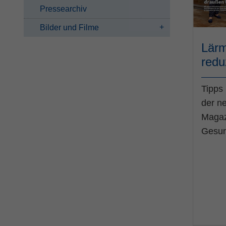
Pressearchiv
Bilder und Filme
Lärm
redu
Tipps
der n
Magazi
Gesun