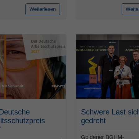
Weiterlesen
Weite
Deutsche
Schwere Last sic
itsschutzpreis
gedreht
7
Goldener BGHM-