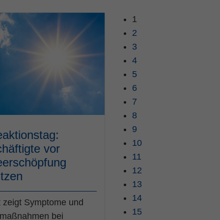
1
2
3
4
5
6
7
8
9
eaktionstag:
10
häftigte vor
11
eerschöpfung
12
tzen
13
14
t zeigt Symptome und
15
tmaßnahmen bei