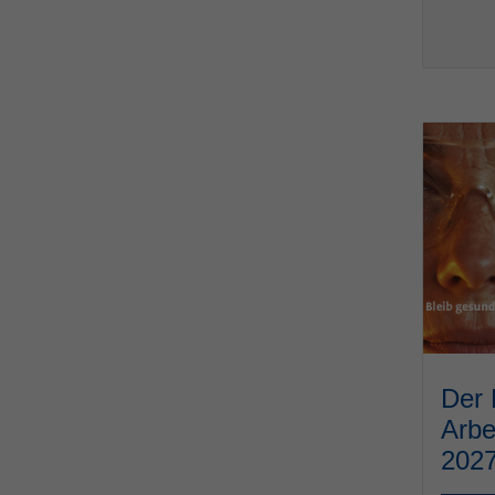
Der 
Arbe
202