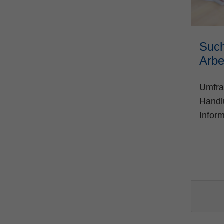
Such
Arbe
Umfra
Handl
Infor