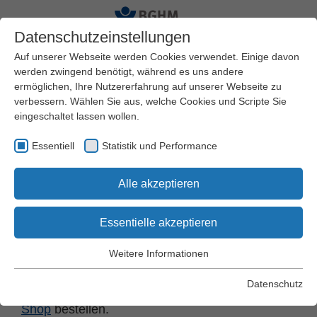
Datenschutzeinstellungen
Auf unserer Webseite werden Cookies verwendet. Einige davon
werden zwingend benötigt, während es uns andere
ermöglichen, Ihre Nutzererfahrung auf unserer Webseite zu
Startseite
Arbeitssicherheit und Gesundheitsschutz
verbessern. Wählen Sie aus, welche Cookies und Scripte Sie
Praxishilfen
eingeschaltet lassen wollen.
Handlungshilfen für Klein- und Mittelbetriebe
Möbelwerk
Essentiell
Statistik und Performance
Alle akzeptieren
Möbelwerk
Essentielle akzeptieren
Wir haben Ihnen hier die wichtigsten
Arbeitsschutz-Dokumente für den Bereich
Weitere Informationen
Essentiell
"Möbelwerk" zusammengestellt. Viele
Essentielle Cookies werden für grundlegende Funktionen der
Datenschutz
Dokumente können Sie auch in unserem
Online-
Webseite benötigt. Dadurch wird gewährleistet, dass die
Shop
bestellen.
Webseite einwandfrei funktioniert.