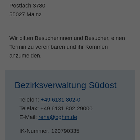
Postfach 3780
Name
fe_typo_user
Cookie-Informationen
55027 Mainz
Anbieter
TYPO3
Statistik und Performance
Laufzeit
Session
Wir bitten Besucherinnen und Besucher, einen
Termin zu vereinbaren und ihr Kommen
Dieses Cookie ist ein Standard-Session-
anzumelden.
Cookie von TYPO3. Es speichert im Falle
eines Benutzer-Logins die Session ID
Zweck
mithilfe derer der eingeloggte User
wiedererkannt wird, um ihm Zugang zu
Bezirksverwaltung Südost
geschützten Bereichen zu gewähren.
Telefon:
+49 6131 802-0
Name
PHPSESSID
Telefax: +49 6131 802-29000
E-Mail:
reha
@
bghm.de
Anbieter
php
IK-Nummer: 120790335
Laufzeit
Ende der Sitzung