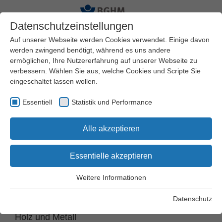
Datenschutzeinstellungen
Auf unserer Webseite werden Cookies verwendet. Einige davon
werden zwingend benötigt, während es uns andere
ermöglichen, Ihre Nutzererfahrung auf unserer Webseite zu
Startseite
BGHM
Standorte
verbessern. Wählen Sie aus, welche Cookies und Scripte Sie
eingeschaltet lassen wollen.
Standort Traunstein
Essentiell
Statistik und Performance
Alle akzeptieren
Kernstraße 4
83278 Traunstein
Essentielle akzeptieren
Weitere Informationen
Postanschrift
© BGHM
Essentiell
Essentielle Cookies werden für grundlegende Funktionen der
Datenschutz
Berufsgenossenschaft
Webseite benötigt. Dadurch wird gewährleistet, dass die
Holz und Metall
Webseite einwandfrei funktioniert.