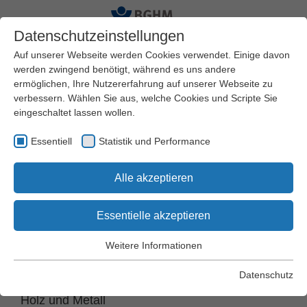
Datenschutzeinstellungen
Auf unserer Webseite werden Cookies verwendet. Einige davon
werden zwingend benötigt, während es uns andere
ermöglichen, Ihre Nutzererfahrung auf unserer Webseite zu
Startseite
BGHM
Standorte
verbessern. Wählen Sie aus, welche Cookies und Scripte Sie
eingeschaltet lassen wollen.
Standort Heidelberg
Essentiell
Statistik und Performance
Alle akzeptieren
Im Breitspiel 19
​69126 Heidelberg
Essentielle akzeptieren
Weitere Informationen
Postanschrift
© BGHM
Essentiell
Essentielle Cookies werden für grundlegende Funktionen der
Datenschutz
Berufsgenossenschaft
Webseite benötigt. Dadurch wird gewährleistet, dass die
Holz und Metall
Webseite einwandfrei funktioniert.