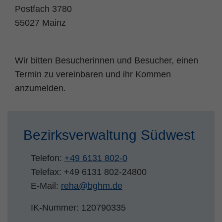
Postfach 3780
Name
fe_typo_user
Cookie-Informationen
55027 Mainz
Anbieter
TYPO3
Statistik und Performance
Laufzeit
Session
Wir bitten Besucherinnen und Besucher, einen
Termin zu vereinbaren und ihr Kommen
Dieses Cookie ist ein Standard-Session-
anzumelden.
Cookie von TYPO3. Es speichert im Falle
eines Benutzer-Logins die Session ID
Zweck
mithilfe derer der eingeloggte User
wiedererkannt wird, um ihm Zugang zu
Bezirksverwaltung Südwest
geschützten Bereichen zu gewähren.
Telefon:
+49 6131 802-0
Name
PHPSESSID
Telefax: +49 6131 802-24800
E-Mail:
reha
@
bghm.de
Anbieter
php
IK-Nummer: 120790335
Laufzeit
Ende der Sitzung