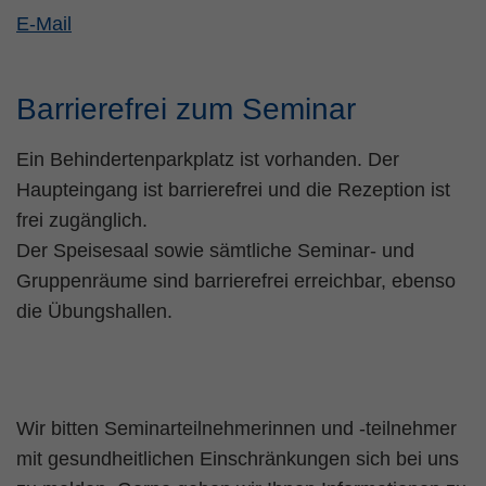
E-Mail
Name
fe_typo_user
Cookie-Informationen
Anbieter
TYPO3
Statistik und Performance
Barrierefrei zum Seminar
Laufzeit
Session
Ein Behindertenparkplatz ist vorhanden. Der
Dieses Cookie ist ein Standard-Session-
Haupteingang ist barrierefrei und die Rezeption ist
Cookie von TYPO3. Es speichert im Falle
frei zugänglich.
eines Benutzer-Logins die Session ID
Zweck
mithilfe derer der eingeloggte User
Der Speisesaal sowie sämtliche Seminar- und
wiedererkannt wird, um ihm Zugang zu
Gruppenräume sind barrierefrei erreichbar, ebenso
geschützten Bereichen zu gewähren.
die Übungshallen.
Name
PHPSESSID
Anbieter
php
Wir bitten Seminarteilnehmerinnen und -teilnehmer
Laufzeit
Ende der Sitzung
mit gesundheitlichen Einschränkungen sich bei uns