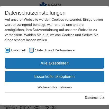
Datenschutzeinstellungen
Auf unserer Webseite werden Cookies verwendet. Einige davon
werden zwingend benötigt, während es uns andere
ermöglichen, Ihre Nutzererfahrung auf unserer Webseite zu
Startseite
Qualifizierung und Seminare
verbessern. Wählen Sie aus, welche Cookies und Scripte Sie
Seminarorte
Bad Bevensen
eingeschaltet lassen wollen.
Essentiell
Statistik und Performance
Bildungsstätte Bad
Alle akzeptieren
Bevensen
Essentielle akzeptieren
Uferallee 1
Weitere Informationen
29549 Bad Bevensen
Essentiell
Essentielle Cookies werden für grundlegende Funktionen der
Datenschutz
Telefon: 06131 802 - 41500
Webseite benötigt. Dadurch wird gewährleistet, dass die
Webseite einwandfrei funktioniert.
Telefax: 06131 802 - 22432