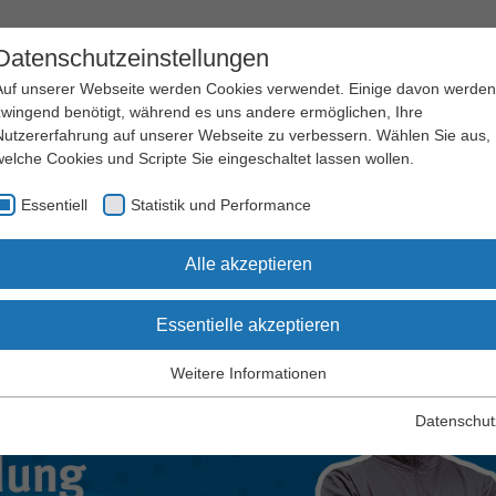
Datenschutzeinstellungen
Auf unserer Webseite werden Cookies verwendet. Einige davon werden
zwingend benötigt, während es uns andere ermöglichen, Ihre
Nutzererfahrung auf unserer Webseite zu verbessern. Wählen Sie aus,
welche Cookies und Scripte Sie eingeschaltet lassen wollen.
Arbeitssicherheit
Qualifizierung
Essentiell
Statistik und Performance
und Gesundheitsschutz
und Seminare
Alle akzeptieren
Essentielle akzeptieren
Weitere Informationen
Essentiell
Essentielle Cookies werden für grundlegende Funktionen der
Datenschut
Webseite benötigt. Dadurch wird gewährleistet, dass die Webseite
einwandfrei funktioniert.