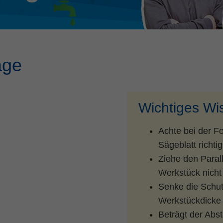
Name
fe_typo_user
Cookie-Informationen
Anbieter
TYPO3
Statistik und Performance
Laufzeit
Session
äge
Dieses Cookie ist ein Standard-Session-Cookie
von TYPO3. Es speichert im Falle eines
Benutzer-Logins die Session ID mithilfe derer
Zweck
der eingeloggte User wiedererkannt wird, um
Wichtiges Wi
ihm Zugang zu geschützten Bereichen zu
gewähren.
Achte bei der F
Sägeblatt richtig
Name
PHPSESSID
Ziehe den Parall
Werkstück nicht 
Anbieter
php
Senke die Schu
Laufzeit
Ende der Sitzung
Werkstückdicke 
Beträgt der Abs
Zweck
PHPs Standard Sitzungs Identifikation