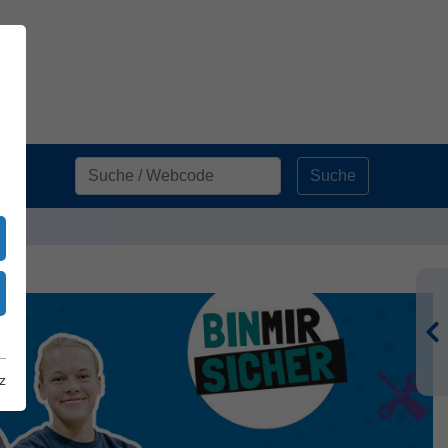
Suche
z