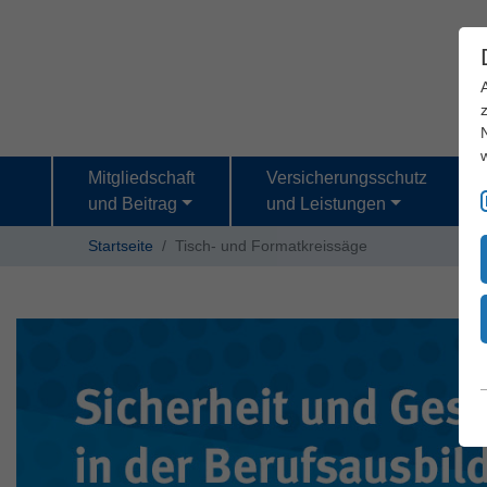
Mitgliedschaft
Versicherungsschutz
und Beitrag
und Leistungen
Startseite
Tisch- und Formatkreissäge