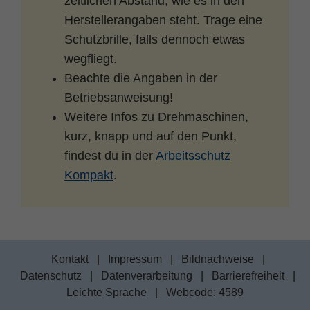
zeitlichen Abstand, wie es in den
Zweck
PHPs Standard Sitzungs Identifikation
Herstellerangaben steht. Trage eine
Schutzbrille, falls dennoch etwas
wegfliegt.
Beachte die Angaben in der
Betriebsanweisung!
Weitere Infos zu Drehmaschinen,
kurz, knapp und auf den Punkt,
findest du in der
Arbeitsschutz
Kompakt
.
Kontakt
|
Impressum
|
Bildnachweise
|
Datenschutz
|
Datenverarbeitung
|
Barrierefreiheit
|
Leichte Sprache
|
Webcode: 4589