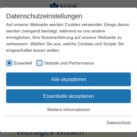
Datenschutzeinstellungen
Auf unserer Webseite werden Cookies verwendet. Einige davon
werden zwingend benötigt, während es uns andere
ermöglichen, Ihre Nutzererfahrung auf unserer Webseite zu
Startseite
Drehmaschine
verbessern. Wählen Sie aus, welche Cookies und Scripte Sie
eingeschaltet lassen wollen.
Essentiell
Statistik und Performance
Alle akzeptieren
© BGHM
Essentielle akzeptieren
Drehmaschine
Weitere Informationen
Essentiell
Essentielle Cookies werden für grundlegende Funktionen der
Datenschutz
Webseite benötigt. Dadurch wird gewährleistet, dass die
Wichtiges Wissen
Webseite einwandfrei funktioniert.