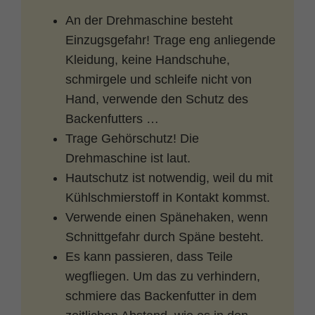
An der Drehmaschine besteht
Name
fe_typo_user
Cookie-Informationen
Einzugsgefahr! Trage eng anliegende
Anbieter
TYPO3
Kleidung, keine Handschuhe,
Statistik und Performance
schmirgele und schleife nicht von
Laufzeit
Session
Hand, verwende den Schutz des
Dieses Cookie ist ein Standard-Session-
Backenfutters …
Cookie von TYPO3. Es speichert im Falle
Trage Gehörschutz! Die
eines Benutzer-Logins die Session ID
Zweck
Drehmaschine ist laut.
mithilfe derer der eingeloggte User
wiedererkannt wird, um ihm Zugang zu
Hautschutz ist notwendig, weil du mit
geschützten Bereichen zu gewähren.
Kühlschmierstoff in Kontakt kommst.
Verwende einen Spänehaken, wenn
Name
PHPSESSID
Schnittgefahr durch Späne besteht.
Es kann passieren, dass Teile
Anbieter
php
wegfliegen. Um das zu verhindern,
schmiere das Backenfutter in dem
Laufzeit
Ende der Sitzung