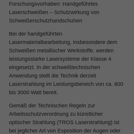
Forschungsvorhaben: Handgeführtes
Name
fe_typo_user
Cookie-Informationen
Laserschweißen – Schutzwirkung von
Schweißerschutzhandschuhen
Anbieter
TYPO3
Statistik und Performance
Bei der handgeführten
Laufzeit
Session
Lasermaterialbearbeitung, insbesondere dem
Dieses Cookie ist ein Standard-Session-
Schweißen metallischer Werkstoffe, werden
Cookie von TYPO3. Es speichert im Falle
leistungsstarke Lasersysteme der Klasse 4
eines Benutzer-Logins die Session ID
Zweck
eingesetzt. In der schweißtechnischen
mithilfe derer der eingeloggte User
wiedererkannt wird, um ihm Zugang zu
Anwendung stellt die Technik derzeit
geschützten Bereichen zu gewähren.
Laserstrahlung im Leistungsbereich von ca. 800
bis 3000 Watt bereit.
Name
PHPSESSID
Gemäß der Technischen Regeln zur
Anbieter
php
Arbeitsschutzverordnung zu künstlicher
optischer Strahlung (TROS Laserstrahlung) ist
Laufzeit
Ende der Sitzung
bei jeglicher Art von Exposition der Augen oder