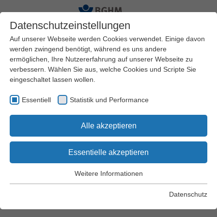
Datenschutzeinstellungen
Auf unserer Webseite werden Cookies verwendet. Einige davon
werden zwingend benötigt, während es uns andere
ermöglichen, Ihre Nutzererfahrung auf unserer Webseite zu
Startseite
Arbeitssicherheit und Gesundheitsschutz
verbessern. Wählen Sie aus, welche Cookies und Scripte Sie
Themen
Schweißen und verwandte Verfahren
eingeschaltet lassen wollen.
Handgeführtes Laserschweißen
Essentiell
Statistik und Performance
Handgeführtes
Alle akzeptieren
Laserschweißen
Essentielle akzeptieren
Weitere Informationen
Essentiell
Forschungsprojekt zu
Essentielle Cookies werden für grundlegende Funktionen der
Datenschutz
Schutzhandschuhen gestartet!
Webseite benötigt. Dadurch wird gewährleistet, dass die
Webseite einwandfrei funktioniert.