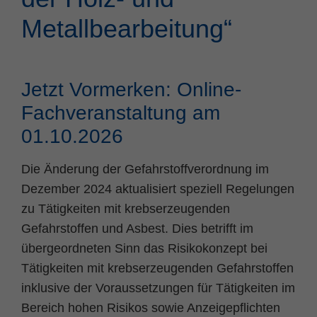
Metallbearbeitung“
Name
fe_typo_user
Cookie-Informationen
Anbieter
TYPO3
Statistik und Performance
Laufzeit
Session
Jetzt Vormerken: Online-
Fachveranstaltung am
Dieses Cookie ist ein Standard-Session-
Cookie von TYPO3. Es speichert im Falle
01.10.2026
eines Benutzer-Logins die Session ID
Zweck
mithilfe derer der eingeloggte User
Die Änderung der Gefahrstoffverordnung im
wiedererkannt wird, um ihm Zugang zu
Dezember 2024 aktualisiert speziell Regelungen
geschützten Bereichen zu gewähren.
zu Tätigkeiten mit krebserzeugenden
Gefahrstoffen und Asbest. Dies betrifft im
Name
PHPSESSID
übergeordneten Sinn das Risikokonzept bei
Tätigkeiten mit krebserzeugenden Gefahrstoffen
Anbieter
php
inklusive der Voraussetzungen für Tätigkeiten im
Laufzeit
Ende der Sitzung
Bereich hohen Risikos sowie Anzeigepflichten