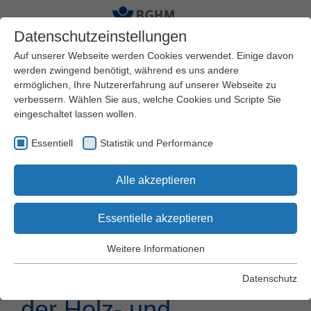
Datenschutzeinstellungen
Auf unserer Webseite werden Cookies verwendet. Einige davon
werden zwingend benötigt, während es uns andere
ermöglichen, Ihre Nutzererfahrung auf unserer Webseite zu
Startseite
Arbeitssicherheit und Gesundheitsschutz
verbessern. Wählen Sie aus, welche Cookies und Scripte Sie
Themen
eingeschaltet lassen wollen.
Gefahrstoffe und biologische Arbeitsstoffe
Save the Date
Essentiell
Statistik und Performance
Alle akzeptieren
Save the Date:
Fachveranstaltung
Essentielle akzeptieren
„Aktuelle
Weitere Informationen
Essentiell
Gefahrstoffthemen bei
Essentielle Cookies werden für grundlegende Funktionen der
Datenschutz
Webseite benötigt. Dadurch wird gewährleistet, dass die
der Holz- und
Webseite einwandfrei funktioniert.