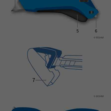
Name
fe_typo_user
Cookie-Informationen
Anbieter
TYPO3
Statistik und Performance
Laufzeit
Session
© BGHM
Dieses Cookie ist ein Standard-Session-
Cookie von TYPO3. Es speichert im Falle
eines Benutzer-Logins die Session ID
Zweck
mithilfe derer der eingeloggte User
wiedererkannt wird, um ihm Zugang zu
geschützten Bereichen zu gewähren.
Name
PHPSESSID
Anbieter
php
© BGHM
Laufzeit
Ende der Sitzung