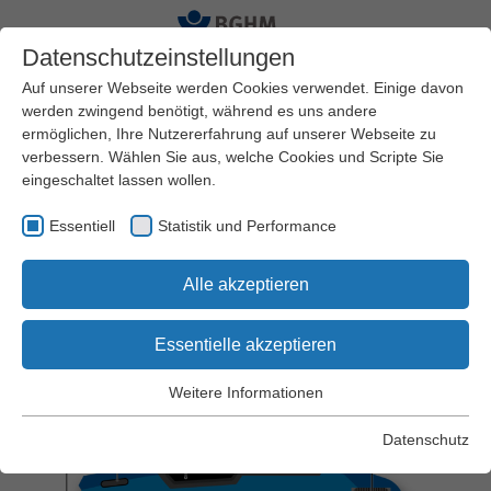
Datenschutzeinstellungen
Auf unserer Webseite werden Cookies verwendet. Einige davon
werden zwingend benötigt, während es uns andere
ermöglichen, Ihre Nutzererfahrung auf unserer Webseite zu
Startseite
Arbeitssicherheit und Gesundheitsschutz
verbessern. Wählen Sie aus, welche Cookies und Scripte Sie
Praxishilfen
Arbeitsschutz Kompakt
eingeschaltet lassen wollen.
Essentiell
Statistik und Performance
Arbeitsschutz Kompakt Nr. 153
Alle akzeptieren
Arbeiten mit dem
Cuttermesser
Essentielle akzeptieren
Weitere Informationen
Essentiell
Essentielle Cookies werden für grundlegende Funktionen der
Datenschutz
Webseite benötigt. Dadurch wird gewährleistet, dass die
Webseite einwandfrei funktioniert.