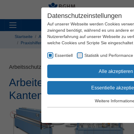
Datenschutzeinstellungen
Auf unserer Webseite werden Cookies verwen
zwingend benötigt, während es uns andere er
Startseite
Arbeitssicherheit und Gesundheitsschutz
Nutzererfahrung auf unserer Webseite zu ver
Praxishilfen
welche Cookies und Scripte Sie eingeschaltet 
Arbeitsschutz Kompakt
Essentiell
Statistik und Performance
Arbeitsschutz Kompakt Nr. 127
Alle akzeptieren
Arbeiten an
Essentielle akzepti
Kantenanleimmaschinen
Weitere Information
Essentiell
Essentielle Cookies werden für grundlegend
Webseite benötigt. Dadurch wird gewährleis
einwandfrei funktioniert.