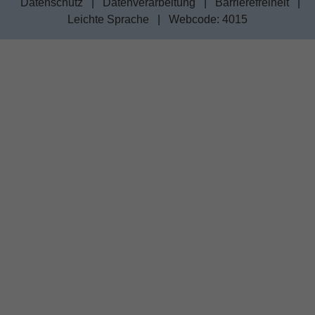
Datenschutz
|
Datenverarbeitung
|
Barrierefreiheit
|
Leichte Sprache
|
Webcode: 4015