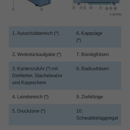
Name
fe_typo_user
Cookie-Information
© BGHM
Anbieter
TYPO3
Statistik und Performance
Laufzeit
Session
1. Ausschubbereich (*)
6. Kappsäge
(*)
Dieses Cookie ist ein St
von TYPO3. Es speichert 
Benutzer-Logins die Sessi
2. Werkstückaufgabe (*)
7. Bündigfräsen
Zweck
der eingeloggte User wie
ihm Zugang zu geschützt
3. Kantenzufuhr (*) mit
8. Radiusfräsen
gewähren.
Drehteller, Stachelwalze
und Kappschere
Name
PHPSESSID
4. Leimbereich (*)
9. Ziehklinge
Anbieter
php
5. Druckzone (*)
10.
Laufzeit
Ende der Sitzung
Schwabbelaggregat
Zweck
PHPs Standard Sitzungs I