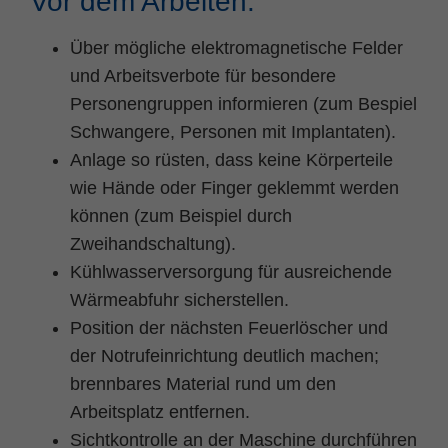
Vor dem Arbeiten:
Zweck
PHPs Standard Sitzungs Identifikation
Über mögliche elektromagnetische Felder
und Arbeitsverbote für besondere
Personengruppen informieren (zum Bespiel
Schwangere, Personen mit Implantaten).
Anlage so rüsten, dass keine Körperteile
wie Hände oder Finger geklemmt werden
können
(zum Beispiel durch
Zweihandschaltung)
.
Kühlwasserversorgung für ausreichende
Wärmeabfuhr sicherstellen.
Position der nächsten Feuerlöscher und
der Notrufeinrichtung deutlich machen;
brennbares Material rund um den
Arbeitsplatz entfernen.
Sichtkontrolle an der Maschine durchführen