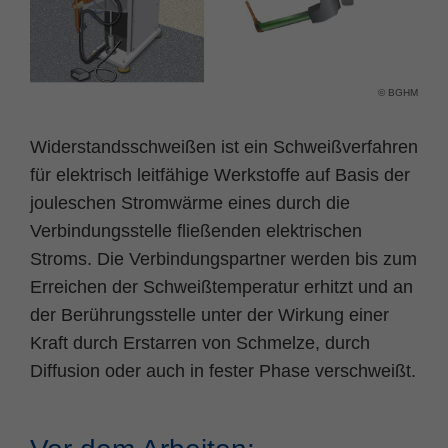
Name
fe_typo_user
Cookie-Informationen
Anbieter
TYPO3
Statistik und Performance
© BGHM
Laufzeit
Session
Widerstandsschweißen
ist ein Schweißverfahren
Dieses Cookie ist ein Standard-Session-
für elektrisch leitfähige Werkstoffe auf Basis der
Cookie von TYPO3. Es speichert im Falle
jouleschen Stromwärme eines durch die
eines Benutzer-Logins die Session ID
Zweck
mithilfe derer der eingeloggte User
Verbindungsstelle fließenden elektrischen
wiedererkannt wird, um ihm Zugang zu
Stroms. Die Verbindungspartner werden bis zum
geschützten Bereichen zu gewähren.
Erreichen der Schweißtemperatur erhitzt und an
der Berührungsstelle unter der Wirkung einer
Name
PHPSESSID
Kraft durch Erstarren von Schmelze, durch
Diffusion oder auch in fester Phase verschweißt.
Anbieter
php
Laufzeit
Ende der Sitzung