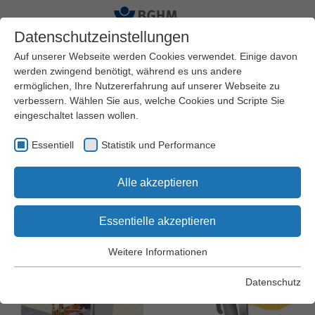
Datenschutzeinstellungen
Auf unserer Webseite werden Cookies verwendet. Einige davon
werden zwingend benötigt, während es uns andere
ermöglichen, Ihre Nutzererfahrung auf unserer Webseite zu
Startseite
Arbeitssicherheit und Gesundheitsschutz
verbessern. Wählen Sie aus, welche Cookies und Scripte Sie
Praxishilfen
Arbeitsschutz Kompakt
eingeschaltet lassen wollen.
Essentiell
Statistik und Performance
Arbeitsschutz Kompakt Nr. 038
Alle akzeptieren
Widerstandsschweißen
Essentielle akzeptieren
Weitere Informationen
Essentiell
Essentielle Cookies werden für grundlegende Funktionen der
Datenschutz
Webseite benötigt. Dadurch wird gewährleistet, dass die
Webseite einwandfrei funktioniert.