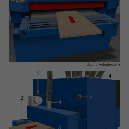
Name
fe_typo_user
Cookie-Informationen
Anbieter
TYPO3
Statistik und Performance
Laufzeit
Session
Dieses Cookie ist ein Standard-Session-
Cookie von TYPO3. Es speichert im Falle
eines Benutzer-Logins die Session ID
Zweck
Abb. 1: Aufgabestelle
mithilfe derer der eingeloggte User
wiedererkannt wird, um ihm Zugang zu
geschützten Bereichen zu gewähren.
Name
PHPSESSID
Anbieter
php
Laufzeit
Ende der Sitzung