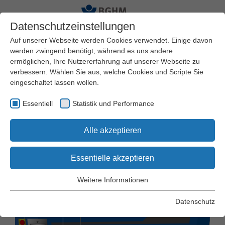
Datenschutzeinstellungen
Auf unserer Webseite werden Cookies verwendet. Einige davon
werden zwingend benötigt, während es uns andere
ermöglichen, Ihre Nutzererfahrung auf unserer Webseite zu
Startseite
Arbeitssicherheit und Gesundheitsschutz
verbessern. Wählen Sie aus, welche Cookies und Scripte Sie
Praxishilfen
Arbeitsschutz Kompakt
eingeschaltet lassen wollen.
Essentiell
Statistik und Performance
Arbeitsschutz Kompakt Nr. 031
Alle akzeptieren
Arbeiten an der
Breitbandschleifmaschine
Essentielle akzeptieren
Weitere Informationen
Essentiell
Essentielle Cookies werden für grundlegende Funktionen der
Datenschutz
Webseite benötigt. Dadurch wird gewährleistet, dass die
Webseite einwandfrei funktioniert.