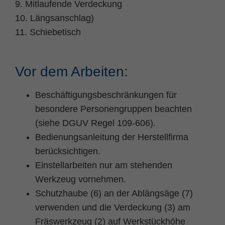
9. Mitlaufende Verdeckung
Zweck
PHPs Standard Sitzungs Identifikation
10. Längsanschlag)
11. Schiebetisch
Vor dem Arbeiten:
Beschäftigungsbeschränkungen für
besondere Personengruppen beachten
(siehe DGUV Regel 109-606).
Bedienungsanleitung der Herstellfirma
berücksichtigen.
Einstellarbeiten nur am stehenden
Werkzeug vornehmen.
Schutzhaube (6) an der Ablängsäge (7)
verwenden und die Verdeckung (3) am
Fräswerkzeug (2) auf Werkstückhöhe