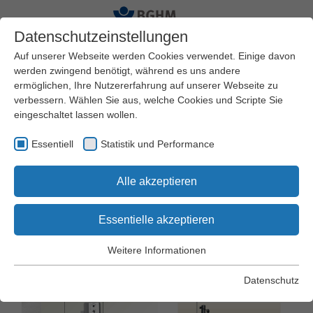
Datenschutzeinstellungen
Auf unserer Webseite werden Cookies verwendet. Einige davon
werden zwingend benötigt, während es uns andere
ermöglichen, Ihre Nutzererfahrung auf unserer Webseite zu
Startseite
Arbeitssicherheit und Gesundheitsschutz
verbessern. Wählen Sie aus, welche Cookies und Scripte Sie
Praxishilfen
Arbeitsschutz Kompakt
eingeschaltet lassen wollen.
Essentiell
Statistik und Performance
Arbeitsschutz Kompakt Nr. 146
Alle akzeptieren
Arbeiten an der
Zapfenschneid- und -
Essentielle akzeptieren
Schlitzmaschine
Weitere Informationen
Essentiell
Essentielle Cookies werden für grundlegende Funktionen der
Datenschutz
Webseite benötigt. Dadurch wird gewährleistet, dass die
Webseite einwandfrei funktioniert.