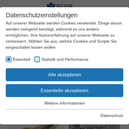
Datenschutzeinstellungen
Auf unserer Webseite werden Cookies verwendet. Einige davon
werden zwingend benötigt, während es uns andere
ermöglichen, Ihre Nutzererfahrung auf unserer Webseite zu
Startseite
Arbeitssicherheit und Gesundheitsschutz
verbessern. Wählen Sie aus, welche Cookies und Scripte Sie
Praxishilfen
Arbeitsschutz Kompakt
eingeschaltet lassen wollen.
Essentiell
Statistik und Performance
Arbeitsschutz Kompakt Nr. 064
Alle akzeptieren
Arbeiten in
Arbeitsgruben und
Essentielle akzeptieren
Unterfluranlagen
Weitere Informationen
Essentiell
Essentielle Cookies werden für grundlegende Funktionen der
Datenschutz
Webseite benötigt. Dadurch wird gewährleistet, dass die
Webseite einwandfrei funktioniert.