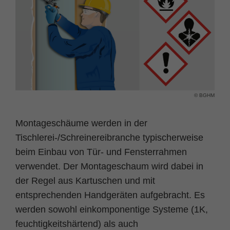
Name
fe_typo_user
Cookie-Informationen
Anbieter
TYPO3
Statistik und Performance
Laufzeit
Session
Dieses Cookie ist ein Standard-Session-
Cookie von TYPO3. Es speichert im Falle
© BGHM
eines Benutzer-Logins die Session ID
Zweck
mithilfe derer der eingeloggte User
Montageschäume werden in der
wiedererkannt wird, um ihm Zugang zu
Tischlerei-/Schreinereibranche typischerweise
geschützten Bereichen zu gewähren.
beim Einbau von Tür- und Fensterrahmen
verwendet. Der Montageschaum wird dabei in
Name
PHPSESSID
der Regel aus Kartuschen und mit
Anbieter
php
entsprechenden Handgeräten aufgebracht. Es
werden sowohl einkomponentige Systeme (1K,
Laufzeit
Ende der Sitzung
feuchtig­keits­härtend) als auch