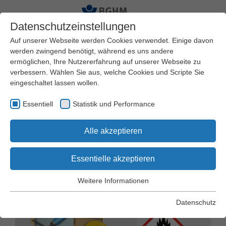
Datenschutzeinstellungen
Auf unserer Webseite werden Cookies verwendet. Einige davon
werden zwingend benötigt, während es uns andere
ermöglichen, Ihre Nutzererfahrung auf unserer Webseite zu
Startseite
Arbeitssicherheit und Gesundheitsschutz
verbessern. Wählen Sie aus, welche Cookies und Scripte Sie
Praxishilfen
Arbeitsschutz Kompakt
eingeschaltet lassen wollen.
Essentiell
Statistik und Performance
Arbeitsschutz Kompakt Nr. 136
Alle akzeptieren
Verarbeitung von
Montageschäumen in
Essentielle akzeptieren
der Holzbearbeitung
Weitere Informationen
Essentiell
Essentielle Cookies werden für grundlegende Funktionen der
Datenschutz
Webseite benötigt. Dadurch wird gewährleistet, dass die
Webseite einwandfrei funktioniert.