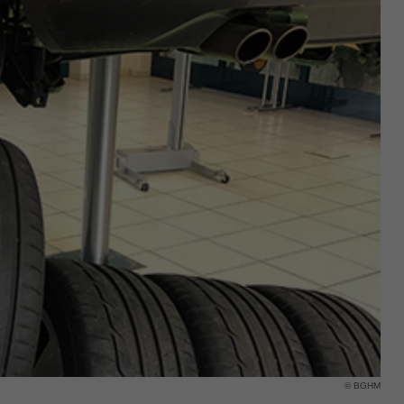
Name
fe_typo_user
Cookie-Informationen
Anbieter
TYPO3
Statistik und Performance
Laufzeit
Session
Dieses Cookie ist ein Standard-Session-Cookie
von TYPO3. Es speichert im Falle eines
Benutzer-Logins die Session ID mithilfe derer
Zweck
der eingeloggte User wiedererkannt wird, um
ihm Zugang zu geschützten Bereichen zu
gewähren.
Name
PHPSESSID
Anbieter
php
Laufzeit
Ende der Sitzung
© BGHM
Zweck
PHPs Standard Sitzungs Identifikation