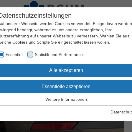
Datenschutzeinstellungen
Auf unserer Webseite werden Cookies verwendet. Einige davon werden
zwingend benötigt, während es uns andere ermöglichen, Ihre
Nutzererfahrung auf unserer Webseite zu verbessern. Wählen Sie aus,
Tätigkeiten
Arbeitshilfen
Belastungen
welche Cookies und Scripte Sie eingeschaltet lassen wollen.
Essentiell
Statistik und Performance
Alle akzeptieren
en
Essentielle akzeptieren
Weitere Informationen
Essentiell
Essentielle Cookies werden für grundlegende Funktionen der
Datenschut
Webseite benötigt. Dadurch wird gewährleistet, dass die Webseite
einwandfrei funktioniert.