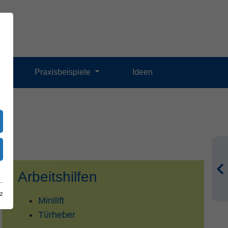
Praxisbeispiele
Ideen
Arbeitshilfen
z
Minilift
Türheber