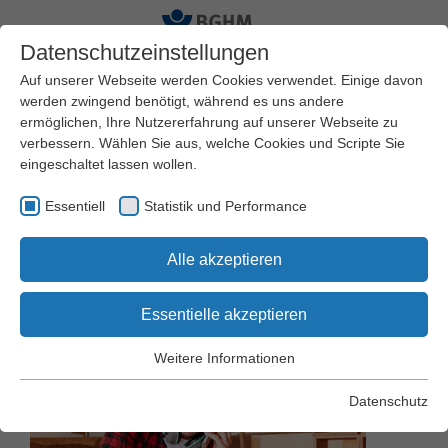
Datenschutzeinstellungen
Auf unserer Webseite werden Cookies verwendet. Einige davon
werden zwingend benötigt, während es uns andere
ermöglichen, Ihre Nutzererfahrung auf unserer Webseite zu
Startseite
BGHM
Presseservice
Pressearchiv
verbessern. Wählen Sie aus, welche Cookies und Scripte Sie
eingeschaltet lassen wollen.
Kostenlose Hotline für
Essentiell
Statistik und Performance
kleine Holz- und
Alle akzeptieren
Metallbetriebe
Essentielle akzeptieren
Weitere Informationen
Essentiell
Essentielle Cookies werden für grundlegende Funktionen der
Datenschutz
Webseite benötigt. Dadurch wird gewährleistet, dass die
Webseite einwandfrei funktioniert.