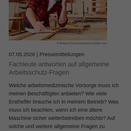
Name
fe_typo_user
Cookie-Informationen
Anbieter
TYPO3
Statistik und Performance
Laufzeit
Session
© Robert Kneschke/stock.adobe.com
Dieses Cookie ist ein Standard-Session-
Cookie von TYPO3. Es speichert im Falle
07.05.2026
|
Pressemitteilungen
eines Benutzer-Logins die Session ID
Fachleute antworten auf allgemeine
Zweck
mithilfe derer der eingeloggte User
Arbeitsschutz-Fragen
wiedererkannt wird, um ihm Zugang zu
geschützten Bereichen zu gewähren.
Welche arbeitsmedizinische Vorsorge muss ich
meinen Beschäftigten anbieten? Wie viele
Name
PHPSESSID
Ersthelfer brauche ich in meinem Betrieb? Was
muss ich beachten, wenn ich eine ältere
Anbieter
php
Maschine sicher weiterbetreiben möchte? Auf
Laufzeit
Ende der Sitzung
solche und weitere allgemeine Fragen zu