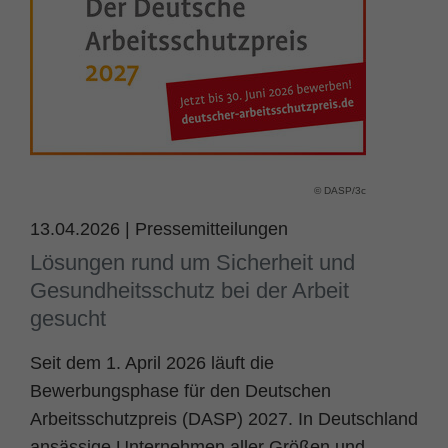
Name
fe_typo_user
Cookie-Informationen
Anbieter
TYPO3
Statistik und Performance
Laufzeit
Session
Dieses Cookie ist ein Standard-Session-
Cookie von TYPO3. Es speichert im Falle
© DASP/3c
eines Benutzer-Logins die Session ID
Zweck
mithilfe derer der eingeloggte User
13.04.2026
|
Pressemitteilungen
wiedererkannt wird, um ihm Zugang zu
Lösungen rund um Sicherheit und
geschützten Bereichen zu gewähren.
Gesundheitsschutz bei der Arbeit
gesucht
Name
PHPSESSID
Seit dem 1. April 2026 läuft die
Anbieter
php
Bewerbungsphase für den Deutschen
Arbeitsschutzpreis (DASP) 2027. In Deutschland
Laufzeit
Ende der Sitzung
ansässige Unternehmen aller Größen und