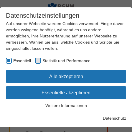
Datenschutzeinstellungen
Auf unserer Webseite werden Cookies verwendet. Einige davon
werden zwingend benötigt, während es uns andere
ermöglichen, Ihre Nutzererfahrung auf unserer Webseite zu
Startseite
BGHM
Presseservice
Pressearchiv
verbessern. Wählen Sie aus, welche Cookies und Scripte Sie
eingeschaltet lassen wollen.
Jetzt bewerben für den
Essentiell
Statistik und Performance
Deutschen
Alle akzeptieren
Arbeitsschutzpreis
Essentielle akzeptieren
2027!
Weitere Informationen
Essentiell
Essentielle Cookies werden für grundlegende Funktionen der
Datenschutz
Webseite benötigt. Dadurch wird gewährleistet, dass die
Webseite einwandfrei funktioniert.