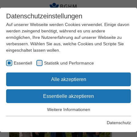
Datenschutzeinstellungen
Auf unserer Webseite werden Cookies verwendet. Einige davon
werden zwingend benötigt, während es uns andere
ermöglichen, Ihre Nutzererfahrung auf unserer Webseite zu
Startseite
BGHM
Presseservice
Pressearchiv
verbessern. Wählen Sie aus, welche Cookies und Scripte Sie
eingeschaltet lassen wollen.
Mitgedacht – sicherer
Essentiell
Statistik und Performance
gemacht
Alle akzeptieren
Essentielle akzeptieren
Weitere Informationen
Essentiell
Essentielle Cookies werden für grundlegende Funktionen der
Datenschutz
Webseite benötigt. Dadurch wird gewährleistet, dass die
Webseite einwandfrei funktioniert.