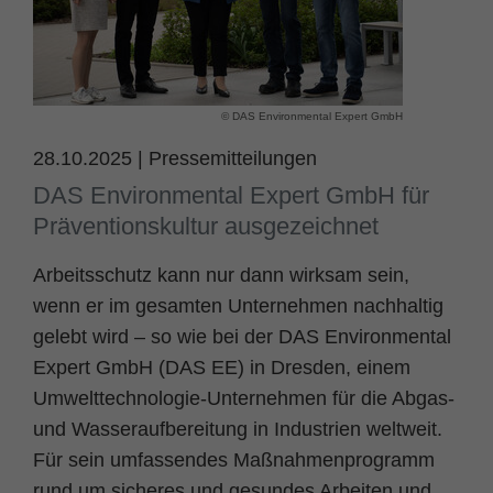
Name
fe_typo_user
Cookie-Informationen
Anbieter
TYPO3
Statistik und Performance
© DAS Environmental Expert GmbH
Laufzeit
Session
28.10.2025
|
Pressemitteilungen
Dieses Cookie ist ein Standard-Session-
DAS Environmental Expert GmbH für
Cookie von TYPO3. Es speichert im Falle
Präventionskultur ausgezeichnet
eines Benutzer-Logins die Session ID
Zweck
mithilfe derer der eingeloggte User
Arbeitsschutz kann nur dann wirksam sein,
wiedererkannt wird, um ihm Zugang zu
geschützten Bereichen zu gewähren.
wenn er im gesamten Unternehmen nachhaltig
gelebt wird – so wie bei der DAS Environmental
Expert GmbH (DAS EE) in Dresden, einem
Name
PHPSESSID
Umwelttechnologie-Unternehmen für die Abgas-
Anbieter
php
und Wasseraufbereitung in Industrien weltweit.
Für sein umfassendes Maßnahmenprogramm
Laufzeit
Ende der Sitzung
rund um sicheres und gesundes Arbeiten und