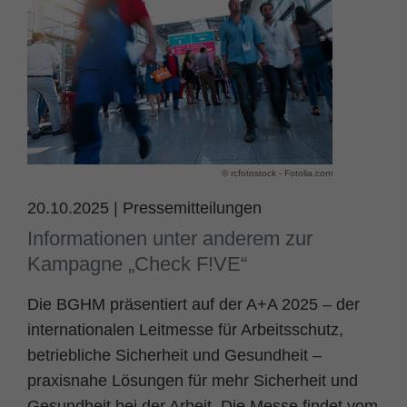
Name
fe_typo_user
Cookie-Informationen
Anbieter
TYPO3
Statistik und Performance
Laufzeit
Session
Dieses Cookie ist ein Standard-Session-
Cookie von TYPO3. Es speichert im Falle
© rcfotostock - Fotolia.com
eines Benutzer-Logins die Session ID
Zweck
mithilfe derer der eingeloggte User
20.10.2025
|
Pressemitteilungen
wiedererkannt wird, um ihm Zugang zu
Informationen unter anderem zur
geschützten Bereichen zu gewähren.
Kampagne „Check F!VE“
Die BGHM präsentiert auf der A+A 2025 – der
Name
PHPSESSID
internationalen Leitmesse für Arbeitsschutz,
Anbieter
php
betriebliche Sicherheit und Gesundheit –
praxisnahe Lösungen für mehr Sicherheit und
Laufzeit
Ende der Sitzung
Gesundheit bei der Arbeit. Die Messe findet vom