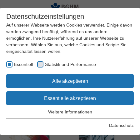
Datenschutzeinstellungen
Auf unserer Webseite werden Cookies verwendet. Einige davon
werden zwingend benötigt, während es uns andere
ermöglichen, Ihre Nutzererfahrung auf unserer Webseite zu
Startseite
BGHM
Presseservice
Pressearchiv
verbessern. Wählen Sie aus, welche Cookies und Scripte Sie
eingeschaltet lassen wollen.
A+A 2025: BGHM zeigt
Essentiell
Statistik und Performance
praxisnahe Lösungen
Alle akzeptieren
für sicheres und
Essentielle akzeptieren
gesundes Arbeiten
Weitere Informationen
Essentiell
Essentielle Cookies werden für grundlegende Funktionen der
Datenschutz
Webseite benötigt. Dadurch wird gewährleistet, dass die
Webseite einwandfrei funktioniert.