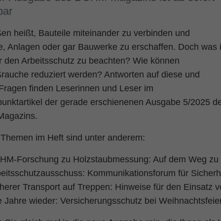
Name
fe_typo_user
Cookie-Informationen
bar
Anbieter
TYPO3
Statistik und Performance
en heißt, Bauteile miteinander zu verbinden und
e, Anlagen oder gar Bauwerke zu erschaffen. Doch was i
Laufzeit
Session
ür den Arbeitsschutz zu beachten? Wie können
Dieses Cookie ist ein Standard-Session-Cookie
rauche reduziert werden? Antworten auf diese und
von TYPO3. Es speichert im Falle eines
 Fragen finden Leserinnen und Leser im
Benutzer-Logins die Session ID mithilfe derer
Zweck
unktartikel der gerade erschienenen Ausgabe 5/2025 d
der eingeloggte User wiedererkannt wird, um
ihm Zugang zu geschützten Bereichen zu
agazins.
gewähren.
 Themen im Heft sind unter anderem:
Name
PHPSESSID
HM-Forschung zu Holzstaubmessung: Auf dem Weg zu 
eitsschutzausschuss: Kommunikationsforum für Sicherh
Anbieter
php
herer Transport auf Treppen: Hinweise für den Einsatz 
Laufzeit
Ende der Sitzung
e Jahre wieder: Versicherungsschutz bei Weihnachtsfeie
Zweck
PHPs Standard Sitzungs Identifikation