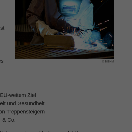
st
es
© BGHM
EU-weitem Ziel
eit und Gesundheit
von Treppensteigern
r & Co.