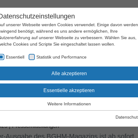
Datenschutzeinstellungen
Auf unserer Webseite werden Cookies verwendet. Einige davon werden
zwingend benötigt, während es uns andere ermöglichen, Ihre
Nutzererfahrung auf unserer Webseite zu verbessern. Wählen Sie aus,
welche Cookies und Scripte Sie eingeschaltet lassen wollen.
Arbeitssicherheit
Qualifizierung
Essentiell
Statistik und Performance
und Gesundheitsschutz
und Seminare
Alle akzeptieren
Essentielle akzeptieren
werpunktthema Schweißproze
Weitere Informationen
 gesund
Essentiell
Essentielle Cookies werden für grundlegende Funktionen der
Datenschut
Webseite benötigt. Dadurch wird gewährleistet, dass die Webseite
2025
|
Pressemitteilungen
einwandfrei funktioniert.
r-Ausgabe des BGHM-Magazins ist ab sofort