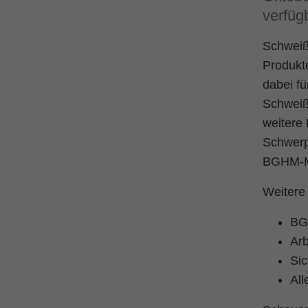
verfüg
Schweiß
Produkt
dabei f
Schweiß
weitere
Schwerp
BGHM-M
Weitere
BG
Arb
Sic
All