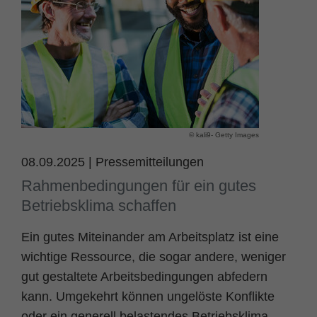
Name
fe_typo_user
Cookie-Informationen
Anbieter
TYPO3
Statistik und Performance
Laufzeit
Session
Dieses Cookie ist ein Standard-Session-
Cookie von TYPO3. Es speichert im Falle
© kali9- Getty Images
eines Benutzer-Logins die Session ID
Zweck
mithilfe derer der eingeloggte User
08.09.2025
|
Pressemitteilungen
wiedererkannt wird, um ihm Zugang zu
Rahmenbedingungen für ein gutes
geschützten Bereichen zu gewähren.
Betriebsklima schaffen
Ein gutes Miteinander am Arbeitsplatz ist eine
Name
PHPSESSID
wichtige Ressource, die sogar andere, weniger
Anbieter
php
gut gestaltete Arbeitsbedingungen abfedern
kann. Umgekehrt können ungelöste Konflikte
Laufzeit
Ende der Sitzung
oder ein generell belastendes Betriebsklima