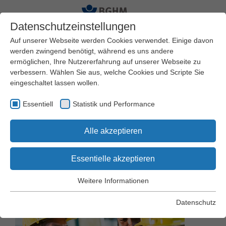
Datenschutzeinstellungen
Auf unserer Webseite werden Cookies verwendet. Einige davon
werden zwingend benötigt, während es uns andere
ermöglichen, Ihre Nutzererfahrung auf unserer Webseite zu
Startseite
BGHM
Presseservice
Pressearchiv
verbessern. Wählen Sie aus, welche Cookies und Scripte Sie
eingeschaltet lassen wollen.
Jetzt anmelden: Online-
Essentiell
Statistik und Performance
Fachveranstaltung zu
Alle akzeptieren
sozialen Beziehungen
Essentielle akzeptieren
am Arbeitsplatz
Weitere Informationen
Essentiell
Essentielle Cookies werden für grundlegende Funktionen der
Datenschutz
Webseite benötigt. Dadurch wird gewährleistet, dass die
Webseite einwandfrei funktioniert.