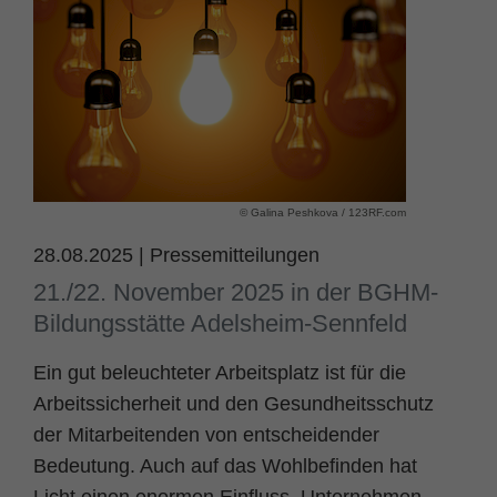
Name
fe_typo_user
Cookie-Informationen
Anbieter
TYPO3
Statistik und Performance
Laufzeit
Session
Dieses Cookie ist ein Standard-Session-
Cookie von TYPO3. Es speichert im Falle
© Galina Peshkova / 123RF.com
eines Benutzer-Logins die Session ID
Zweck
mithilfe derer der eingeloggte User
28.08.2025
|
Pressemitteilungen
wiedererkannt wird, um ihm Zugang zu
21./22. November 2025 in der BGHM-
geschützten Bereichen zu gewähren.
Bildungsstätte Adelsheim-Sennfeld
Ein gut beleuchteter Arbeitsplatz ist für die
Name
PHPSESSID
Arbeitssicherheit und den Gesundheitsschutz
Anbieter
php
der Mitarbeitenden von entscheidender
Bedeutung. Auch auf das Wohlbefinden hat
Laufzeit
Ende der Sitzung