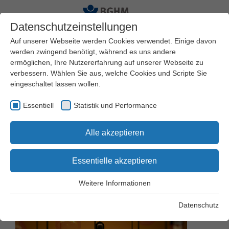
Datenschutzeinstellungen
Auf unserer Webseite werden Cookies verwendet. Einige davon
werden zwingend benötigt, während es uns andere
ermöglichen, Ihre Nutzererfahrung auf unserer Webseite zu
Startseite
BGHM
Presseservice
Pressearchiv
verbessern. Wählen Sie aus, welche Cookies und Scripte Sie
eingeschaltet lassen wollen.
Jetzt anmelden:
Essentiell
Statistik und Performance
Fachveranstaltung
Alle akzeptieren
„Licht und Beleuchtung
Essentielle akzeptieren
am Arbeitsplatz“
Weitere Informationen
Essentiell
Essentielle Cookies werden für grundlegende Funktionen der
Datenschutz
Webseite benötigt. Dadurch wird gewährleistet, dass die
Webseite einwandfrei funktioniert.