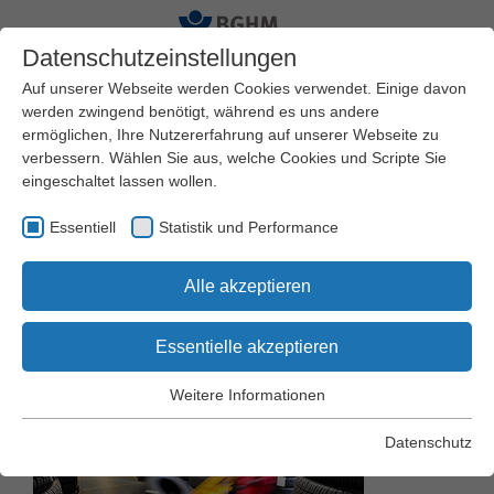
Datenschutzeinstellungen
Auf unserer Webseite werden Cookies verwendet. Einige davon
werden zwingend benötigt, während es uns andere
ermöglichen, Ihre Nutzererfahrung auf unserer Webseite zu
Startseite
BGHM
Presseservice
verbessern. Wählen Sie aus, welche Cookies und Scripte Sie
Pressemeldungen
eingeschaltet lassen wollen.
Essentiell
Statistik und Performance
Tag der
Alle akzeptieren
Arbeitssicherheit 2026
Essentielle akzeptieren
Weitere Informationen
Essentiell
Essentielle Cookies werden für grundlegende Funktionen der
Datenschutz
Webseite benötigt. Dadurch wird gewährleistet, dass die
Webseite einwandfrei funktioniert.