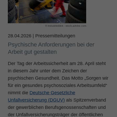
Name
fe_typo_user
Cookie-Informationen
Anbieter
TYPO3
Statistik und Performance
© industrieblick - stock.adobe.com
Laufzeit
Session
28.04.2026
|
Pressemitteilungen
Dieses Cookie ist ein Standard-Session-
Psychische Anforderungen bei der
Cookie von TYPO3. Es speichert im Falle
Arbeit gut gestalten
eines Benutzer-Logins die Session ID
Zweck
mithilfe derer der eingeloggte User
Der Tag der Arbeitssicherheit am 28. April steht
wiedererkannt wird, um ihm Zugang zu
in diesem Jahr unter dem Zeichen der
geschützten Bereichen zu gewähren.
psychischen Gesundheit. Das Motto „Sorgen wir
für ein gesundes psychosoziales Arbeitsumfeld“
Name
PHPSESSID
nimmt die
Deutsche Gesetzliche
Anbieter
php
Unfallversicherung (DGUV)
als Spitzenverband
der gewerblichen Berufsgenossenschaften und
Laufzeit
Ende der Sitzung
der Unfallversicherungsträger der öffentlichen