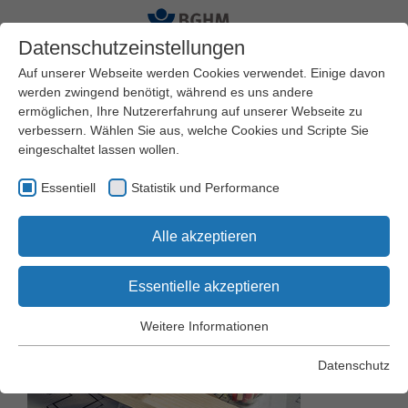
Datenschutzeinstellungen
Auf unserer Webseite werden Cookies verwendet. Einige davon
werden zwingend benötigt, während es uns andere
ermöglichen, Ihre Nutzererfahrung auf unserer Webseite zu
Startseite
BGHM
Presseservice
verbessern. Wählen Sie aus, welche Cookies und Scripte Sie
Pressemeldungen
eingeschaltet lassen wollen.
Essentiell
Statistik und Performance
Arbeitsschutz:
Alle akzeptieren
Holzbranche im Fokus
Essentielle akzeptieren
Weitere Informationen
Essentiell
Essentielle Cookies werden für grundlegende Funktionen der
Datenschutz
Webseite benötigt. Dadurch wird gewährleistet, dass die
Webseite einwandfrei funktioniert.