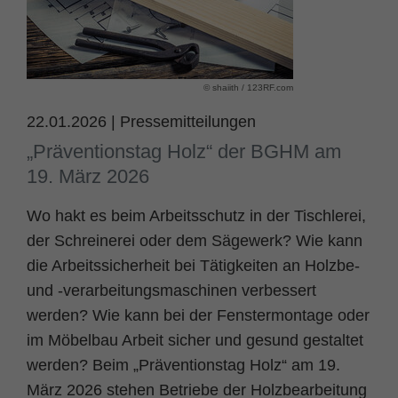
Name
fe_typo_user
Cookie-Informationen
Anbieter
TYPO3
Statistik und Performance
© shaiith / 123RF.com
Laufzeit
Session
22.01.2026
|
Pressemitteilungen
Dieses Cookie ist ein Standard-Session-
„Präventionstag Holz“ der BGHM am
Cookie von TYPO3. Es speichert im Falle
19. März 2026
eines Benutzer-Logins die Session ID
Zweck
mithilfe derer der eingeloggte User
Wo hakt es beim Arbeitsschutz in der Tischlerei,
wiedererkannt wird, um ihm Zugang zu
der Schreinerei oder dem Sägewerk? Wie kann
geschützten Bereichen zu gewähren.
die Arbeitssicherheit bei Tätigkeiten an Holzbe-
und -verarbeitungsmaschinen verbessert
Name
PHPSESSID
werden? Wie kann bei der Fenstermontage oder
Anbieter
php
im Möbelbau Arbeit sicher und gesund gestaltet
werden? Beim „Präventionstag Holz“ am 19.
Laufzeit
Ende der Sitzung
März 2026 stehen Betriebe der Holzbearbeitung