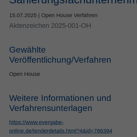
Name
fe_typo_user
Cookie-Informationen
15.07.2025
|
Open House Verfahren
Anbieter
TYPO3
Statistik und Performance
Aktenzeichen 2025-001-OH
Laufzeit
Session
Dieses Cookie ist ein Standard-Session-Cookie
Gewählte
von TYPO3. Es speichert im Falle eines
Benutzer-Logins die Session ID mithilfe derer
Veröffentlichung/Verfahren
Zweck
der eingeloggte User wiedererkannt wird, um
ihm Zugang zu geschützten Bereichen zu
Open House
gewähren.
Weitere Informationen und
Name
PHPSESSID
Verfahrensunterlagen
Anbieter
php
https://www.evergabe-
Laufzeit
Ende der Sitzung
online.de/tenderdetails.html?4&id=786394
Zweck
PHPs Standard Sitzungs Identifikation