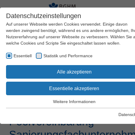
Datenschutzeinstellungen
Auf unserer Webseite werden Cookies verwendet. Einige davon
werden zwingend benötigt, während es uns andere ermöglichen, Ih
Nutzererfahrung auf unserer Webseite zu verbessern. Wählen Sie 
Startseite
BGHM
Amtliche Informationen
welche Cookies und Scripte Sie eingeschaltet lassen wollen.
Öffentliche Ausschreibungen
Essentiell
Statistik und Performance
Asbestexposition bei
Alle akzeptieren
Tätigkeiten an Putzen,
Essentielle akzeptieren
Spachtelmassen und
Weitere Informationen
Fliesenklebern“ -
Essentiell
Essentielle Cookies werden für grundlegende Funktionen der
Datensc
Poolvereinbarung
Webseite benötigt. Dadurch wird gewährleistet, dass die Webseite
einwandfrei funktioniert.
Sanierungsfachunterneh