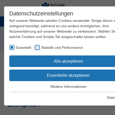
Datenschutzeinstellungen
Auf unserer Webseite werden Cookies verwendet. Einige davon
zwingend benötigt, während es uns andere ermöglichen, Ihre
Nutzererfahrung auf unserer Webseite zu verbessern. Wählen Si
Startseite
Arbeitssicherheit und Gesundheitsschutz
welche Cookies und Scripte Sie eingeschaltet lassen wollen.
Schriften und Regelwerk
DGUV Informationen
5. Erstellung eines Schweißrauchminderungsplans
Essentiell
mit Prioritätenliste und Zeitplan
Statistik und Performance
Alle akzeptieren
Erstellung eines
Essentielle akzeptieren
Schweißrauchminderungs
Weitere Informationen
mit Prioritätenliste und
Essentiell
Essentielle Cookies werden für grundlegende Funktionen der
Date
Zeitplan
Webseite benötigt. Dadurch wird gewährleistet, dass die Webse
einwandfrei funktioniert.