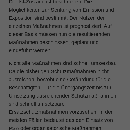
Der Ist-Zustand ist beschrieben. Die
Name
fe_typo_user
Cookie-Informationen
Möglichkeiten zur Senkung von Emission und
Anbieter
TYPO3
Exposition sind bestimmt. Der Nutzen der
Statistik und Performance
einzelnen Maßnahmen ist prognostiziert. Auf
Laufzeit
Session
dieser Basis müssen nun die resultierenden
Dieses Cookie ist ein Standard-Session-Coo
Maßnahmen beschlossen, geplant und
von TYPO3. Es speichert im Falle eines
eingeführt werden.
Benutzer-Logins die Session ID mithilfe dere
Zweck
der eingeloggte User wiedererkannt wird, u
Nicht alle Maßnahmen sind schnell umsetzbar.
ihm Zugang zu geschützten Bereichen zu
Da die bisherigen Schutzmaßnahmen nicht
gewähren.
ausreichen, besteht eine Gefährdung für die
Beschäftigten. Für die Übergangszeit bis zur
Name
PHPSESSID
Umsetzung ausreichender Schutzmaßnahmen
sind schnell umsetzbare
Anbieter
php
Ersatzschutzmaßnahmen vorzusehen. In den
Laufzeit
Ende der Sitzung
meisten Fällen bedeutet das den Einsatz von
PSA oder organisatorische Maßnahmen.
Zweck
PHPs Standard Sitzungs Identifikation